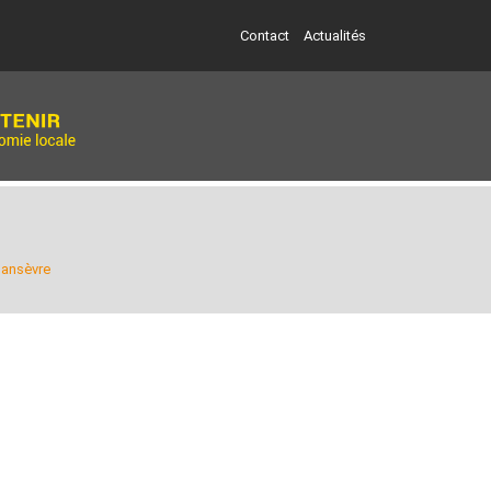
Contact
Actualités
tlansèvre