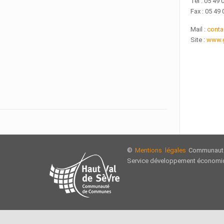
Tel : 05 49 
Fax : 05 49 
Mail :
conta
Site :
www.g
©
Mentions légales
Communauté
Service développement économiq