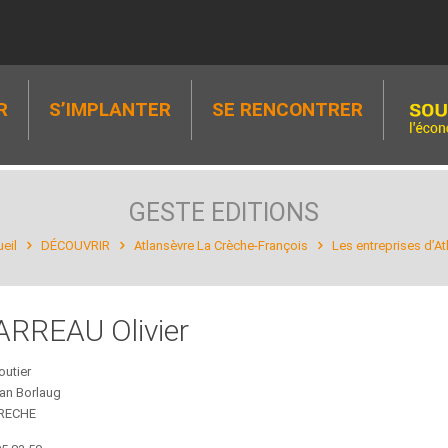
R
S’IMPLANTER
SE RENCONTRER
GESTE EDITIONS
eil
DÉCOUVRIR
Atlansèvre La Crèche-François
Les entreprises d’A
ARREAU Olivier
outier
man Borlaug
CRECHE