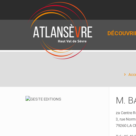
DÉCOUVRI
Accu
M. B
za Centre R
3, rue Nor
79260 LA 