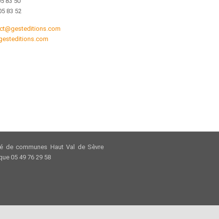
05 83 50
05 83 52
ct@gesteditions.com
esteditions.com
 de communes Haut Val de Sèvre
ue 05 49 76 29 58